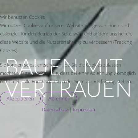
Wir benutzen Cookies
Wir nutzen Cookies auf unserer Website. Einige von ihnen sind
essenziell für den Betrieb der Seite, während andere uns helfen,
diese Website und die Nutzererfahrung zu verbessern (Tracking
Cookies).
BAUEN MIT
Sie können selbst entscheiden, ob Sie die Cookies zulassen
möchten. Bitte beachten Sie, dass bei einer Ablehnung womöglich
VER­TRAUEN
nicht mehr alle Funktionalitäten der Seite zur Verfügung stehen.
Akzeptieren
Ablehnen
Datenschutz
|
Impressum